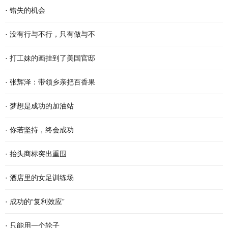
·
错失的机会
·
没有行与不行，只有做与不
·
打工妹的画挂到了美国官邸
·
张辉泽：带领乡亲把百香果
·
梦想是成功的加油站
·
你若坚持，终会成功
·
抬头商标突出重围
·
酒店里的女足训练场
·
成功的“复利效应”
·
只能用一个轮子