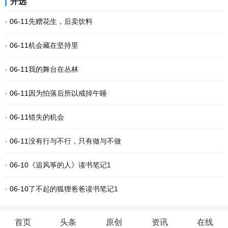
开选
· 06-11
先赠花生，后卖饮料
· 06-11
机会藏在坚持里
· 06-11
我的舞台在丛林
· 06-11
因为怕落后所以戒掉午睡
· 06-11
错失的机会
· 06-11
没有行与不行，只有做与不做
· 06-10
《追风筝的人》读书笔记1
· 06-10
了不起的狐狸爸爸读书笔记1
首页
头条
原创
资讯
在线